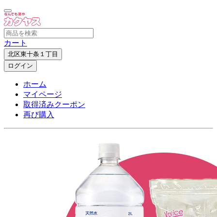
カート
北区東十条１丁目
ログイン
ホーム
マイページ
取得済みクーポン
再び購入