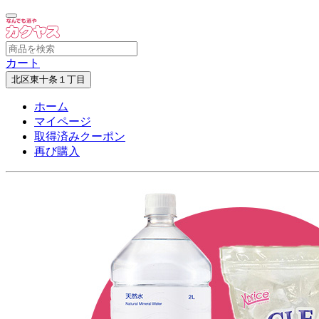
カート
北区東十条１丁目
ホーム
マイページ
取得済みクーポン
再び購入