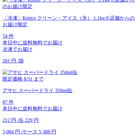
〔冷凍〕Kprice クリーン・アイス（氷） 1.1kg※店舗からの
お届け限定
54 件
本日中に送料無料でお届け
冷凍でお届け
281
円
/袋
限定価格
8/31
まで
アサヒ スーパードライ 350ml缶
87 件
本日中に送料無料でお届け
212
円
/缶
229
円
5,084
円
/ケース
5,388
円