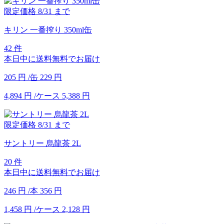
限定価格
8/31
まで
キリン 一番搾り 350ml缶
42 件
本日中に送料無料でお届け
205
円
/缶
229
円
4,894
円
/ケース
5,388
円
限定価格
8/31
まで
サントリー 烏龍茶 2L
20 件
本日中に送料無料でお届け
246
円
/本
356
円
1,458
円
/ケース
2,128
円