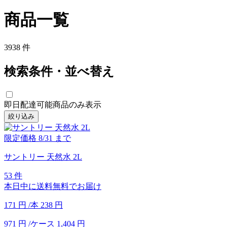
商品一覧
3938
件
検索条件・並べ替え
即日配達可能商品のみ表示
絞り込み
限定価格
8/31
まで
サントリー 天然水 2L
53 件
本日中に送料無料でお届け
171
円
/本
238
円
971
円
/ケース
1,404
円