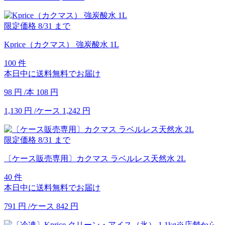
限定価格
8/31
まで
Kprice（カクマス） 強炭酸水 1L
100 件
本日中に送料無料でお届け
98
円
/本
108
円
1,130
円
/ケース
1,242
円
限定価格
8/31
まで
〔ケース販売専用〕カクマス ラベルレス天然水 2L
40 件
本日中に送料無料でお届け
791
円
/ケース
842
円