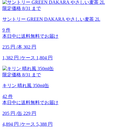
限定価格
8/31
まで
サントリー GREEN DAKARA やさしい麦茶 2L
9 件
本日中に送料無料でお届け
235
円
/本
302
円
1,382
円
/ケース
1,804
円
限定価格
8/31
まで
キリン 晴れ風 350ml缶
42 件
本日中に送料無料でお届け
205
円
/缶
229
円
4,894
円
/ケース
5,388
円