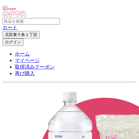
カート
北区東十条１丁目
ログイン
ホーム
マイページ
取得済みクーポン
再び購入