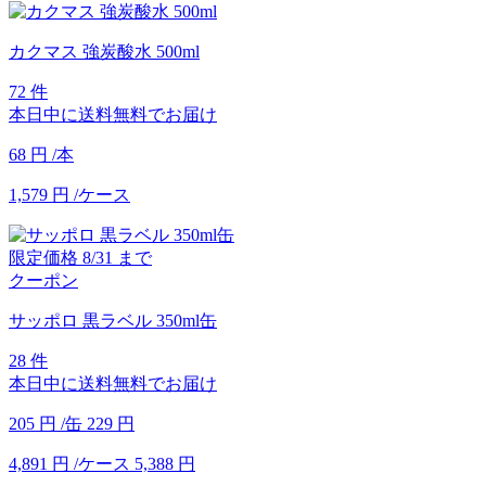
カクマス 強炭酸水 500ml
72 件
本日中に送料無料でお届け
68
円
/本
1,579
円
/ケース
限定価格
8/31
まで
クーポン
サッポロ 黒ラベル 350ml缶
28 件
本日中に送料無料でお届け
205
円
/缶
229
円
4,891
円
/ケース
5,388
円