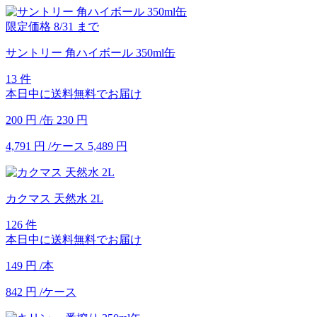
限定価格
8/31
まで
サントリー 角ハイボール 350ml缶
13 件
本日中に送料無料でお届け
200
円
/缶
230
円
4,791
円
/ケース
5,489
円
カクマス 天然水 2L
126 件
本日中に送料無料でお届け
149
円
/本
842
円
/ケース