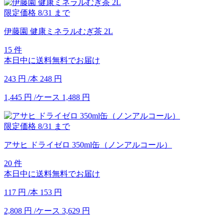
限定価格
8/31
まで
伊藤園 健康ミネラルむぎ茶 2L
15 件
本日中に送料無料でお届け
243
円
/本
248
円
1,445
円
/ケース
1,488
円
限定価格
8/31
まで
アサヒ ドライゼロ 350ml缶（ノンアルコール）
20 件
本日中に送料無料でお届け
117
円
/本
153
円
2,808
円
/ケース
3,629
円