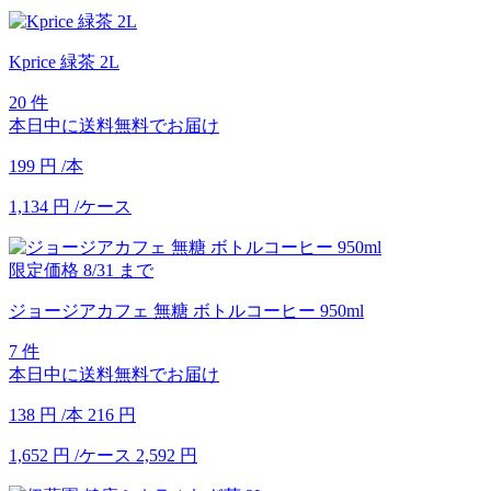
Kprice 緑茶 2L
20 件
本日中に送料無料でお届け
199
円
/本
1,134
円
/ケース
限定価格
8/31
まで
ジョージアカフェ 無糖 ボトルコーヒー 950ml
7 件
本日中に送料無料でお届け
138
円
/本
216
円
1,652
円
/ケース
2,592
円