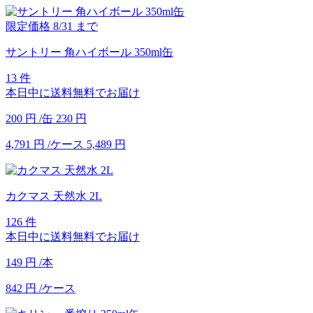
限定価格
8/31
まで
サントリー 角ハイボール 350ml缶
13 件
本日中に送料無料でお届け
200
円
/缶
230
円
4,791
円
/ケース
5,489
円
カクマス 天然水 2L
126 件
本日中に送料無料でお届け
149
円
/本
842
円
/ケース