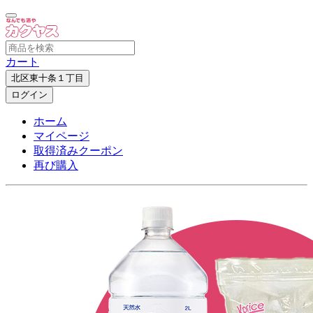
カート
北区東十条１丁目
ログイン
ホーム
マイページ
取得済みクーポン
再び購入