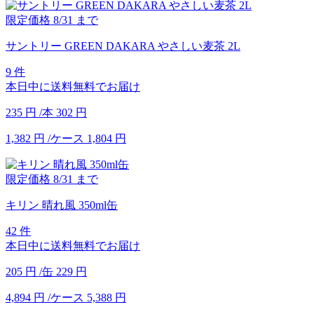
限定価格
8/31
まで
サントリー GREEN DAKARA やさしい麦茶 2L
9 件
本日中に送料無料でお届け
235
円
/本
302
円
1,382
円
/ケース
1,804
円
限定価格
8/31
まで
キリン 晴れ風 350ml缶
42 件
本日中に送料無料でお届け
205
円
/缶
229
円
4,894
円
/ケース
5,388
円