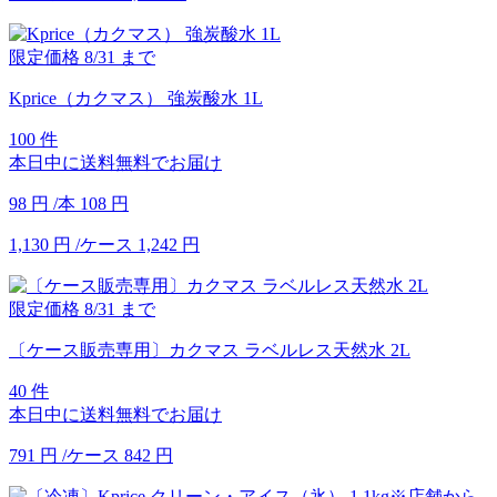
限定価格
8/31
まで
Kprice（カクマス） 強炭酸水 1L
100 件
本日中に送料無料でお届け
98
円
/本
108
円
1,130
円
/ケース
1,242
円
限定価格
8/31
まで
〔ケース販売専用〕カクマス ラベルレス天然水 2L
40 件
本日中に送料無料でお届け
791
円
/ケース
842
円