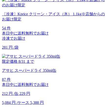
〔冷凍〕Kprice クリーン・アイス（氷） 1.1kg※店舗からの
お届け限定
54 件
本日中に送料無料でお届け
冷凍でお届け
281
円
/袋
限定価格
8/31
まで
アサヒ スーパードライ 350ml缶
87 件
本日中に送料無料でお届け
212
円
/缶
229
円
5,084
円
/ケース
5,388
円