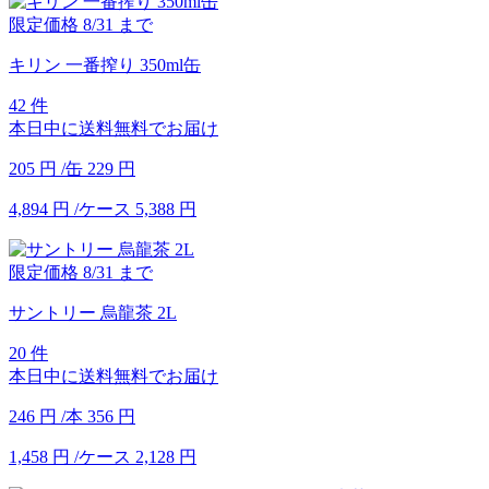
限定価格
8/31
まで
キリン 一番搾り 350ml缶
42 件
本日中に送料無料でお届け
205
円
/缶
229
円
4,894
円
/ケース
5,388
円
限定価格
8/31
まで
サントリー 烏龍茶 2L
20 件
本日中に送料無料でお届け
246
円
/本
356
円
1,458
円
/ケース
2,128
円