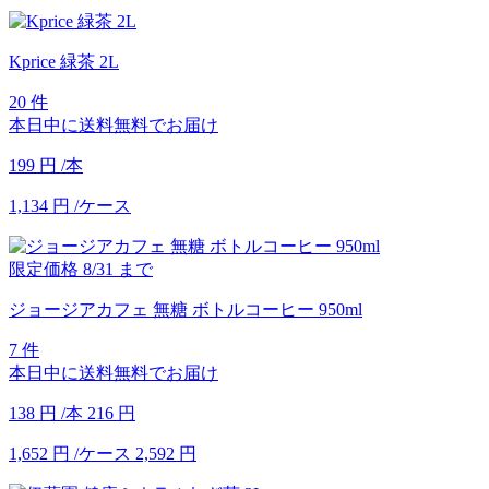
Kprice 緑茶 2L
20 件
本日中に送料無料でお届け
199
円
/本
1,134
円
/ケース
限定価格
8/31
まで
ジョージアカフェ 無糖 ボトルコーヒー 950ml
7 件
本日中に送料無料でお届け
138
円
/本
216
円
1,652
円
/ケース
2,592
円