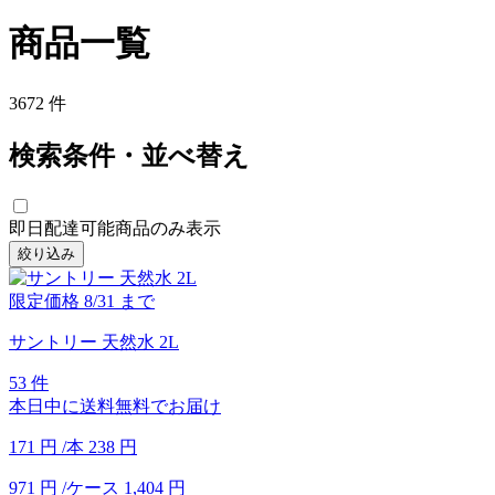
商品一覧
3672
件
検索条件・並べ替え
即日配達可能商品のみ表示
絞り込み
限定価格
8/31
まで
サントリー 天然水 2L
53 件
本日中に送料無料でお届け
171
円
/本
238
円
971
円
/ケース
1,404
円