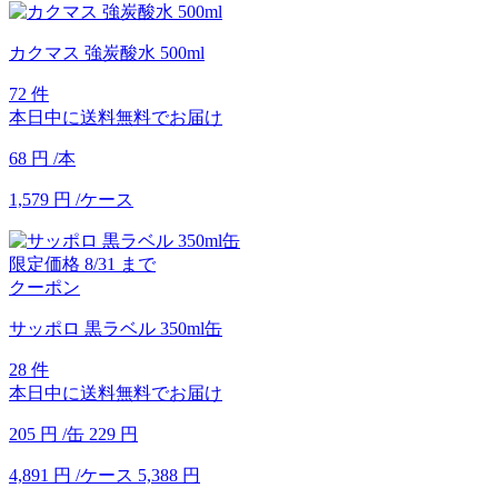
カクマス 強炭酸水 500ml
72 件
本日中に送料無料でお届け
68
円
/本
1,579
円
/ケース
限定価格
8/31
まで
クーポン
サッポロ 黒ラベル 350ml缶
28 件
本日中に送料無料でお届け
205
円
/缶
229
円
4,891
円
/ケース
5,388
円