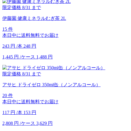
限定価格
8/31
まで
伊藤園 健康ミネラルむぎ茶 2L
15 件
本日中に送料無料でお届け
243
円
/本
248
円
1,445
円
/ケース
1,488
円
限定価格
8/31
まで
アサヒ ドライゼロ 350ml缶（ノンアルコール）
20 件
本日中に送料無料でお届け
117
円
/本
153
円
2,808
円
/ケース
3,629
円