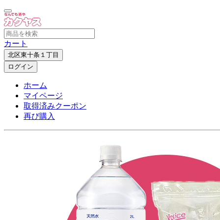
カート
北区東十条１丁目
ログイン
ホーム
マイページ
取得済みクーポン
再び購入