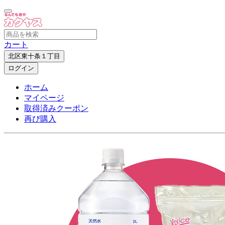
カート
北区東十条１丁目
ログイン
ホーム
マイページ
取得済みクーポン
再び購入