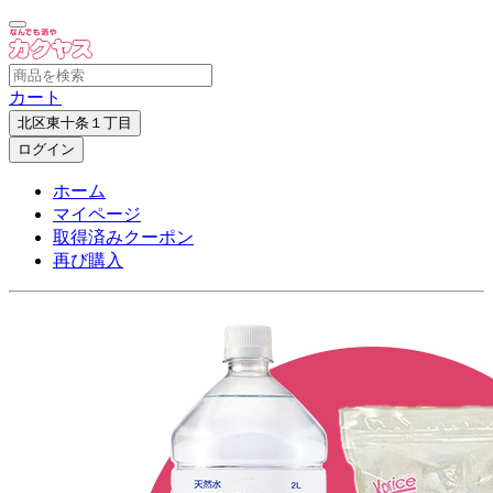
カート
北区東十条１丁目
ログイン
ホーム
マイページ
取得済みクーポン
再び購入