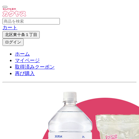
カート
北区東十条１丁目
ログイン
ホーム
マイページ
取得済みクーポン
再び購入