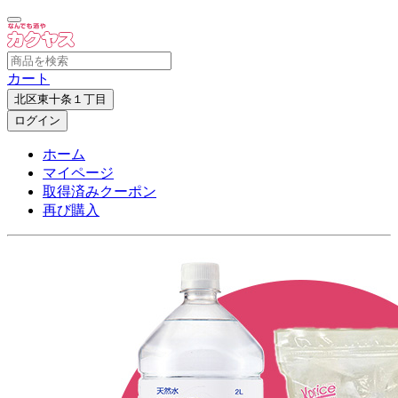
カート
北区東十条１丁目
ログイン
ホーム
マイページ
取得済みクーポン
再び購入